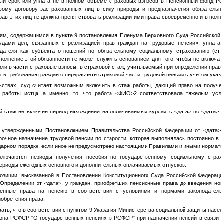
ый срок или уплата не в полном объеме страховых взносов в Пенсионный фонд Р
вому договору застрахованных лиц в силу природы и предназначения обязательно
рав этих лиц не должна препятствовать реализации ими права своевременно и в пол
иям, содержащимся в пункте 9 постановления Пленума Верховного Суда Российско
удами дел, связанных с реализацией прав граждан на трудовые пенсии», уплата
дателя как субъекта отношений по обязательному социальному страхованию (ст.
олнение этой обязанности не может служить основанием для того, чтобы не включа
ли в части страховые взносы, в страховой стаж, учитываемый при определении прав
ить требования граждан о перерасчёте страховой части трудовой пенсии с учётом ука
льствах, суд считает возможным включить в стаж работы, дающий право на получ
р работы истца, а именно, то, что работа
<ФИО>2
соответствовала тяжелым усл
й стаж не включен период нахождения на оплачиваемых курсах с
<дата>
по
<дата>
, утвержденными Постановлением Правительства Российской Федерации от
<дата>
очное назначение трудовой пенсии по старости, которая выполнялась постоянно в 
ндарном порядке, если иное не предусмотрено настоящими Правилами и иными норма
ключаются периоды получения пособия по государственному социальному стра
периоды ежегодных основного и дополнительных оплачиваемых отпусков.
позиции, высказанной в Постановлении Конституционного Суда Российской Федера
Определении от
<дата>
, у граждан, приобретших пенсионные права до введения но
тенные права на пенсию в соответствии с условиями и нормами законодатель
обретения права.
вать, что в соответствии с пунктом 9 Указания Министерства социальной защиты на
она РСФСР "О государственных пенсиях в РСФСР" при назначении пенсий в связи