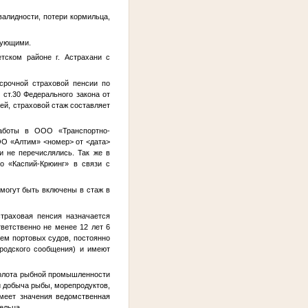
валидности, потери кормильца,
твующими.
тском районе г. Астрахани с
срочной страховой пенсии по
 ст.30 Федерального закона от
ей, страховой стаж составляет
работы в ООО «Транспортно-
ООО «Алтим»
<номер>
от
<дата>
и не перечислялись. Так же в
о «Каспий-Крюинг» в связи с
могут быть включены в стаж в
траховая пенсия назначается
ветственно не менее 12 лет 6
ием портовых судов, постоянно
ородского сообщения) и имеют
и флота рыбной промышленности
и добыча рыбы, морепродуктов,
имеет значения ведомственная
ельца.