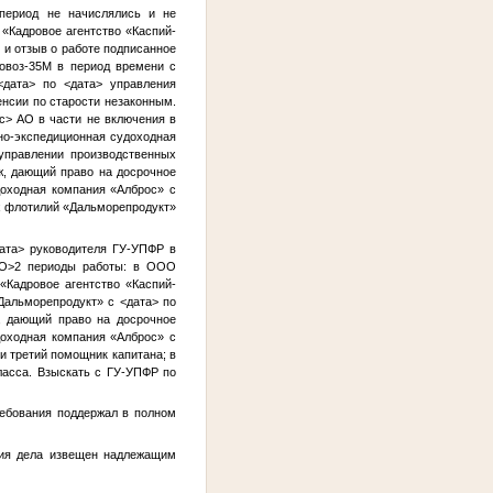
 период не начислялись и не
«Кадровое агентство «Каспий-
 и отзыв о работе подписанное
овоз-35М в период времени с
<дата>
по
<дата>
управления
енсии по старости незаконным.
с>
АО в части не включения в
о-экспедиционная судоходная
 управлении производственных
, дающий право на досрочное
доходная компания «Алброс» с
х флотилий «Дальморепродукт»
ата>
руководителя ГУ-УПФР в
О>2
периоды работы: в ООО
Кадровое агентство «Каспий-
«Дальморепродукт» с
<дата>
по
 дающий право на досрочное
доходная компания «Алброс» с
и третий помощник капитана; в
ласса. Взыскать с ГУ-УПФР по
ребования поддержал в полном
ния дела извещен надлежащим