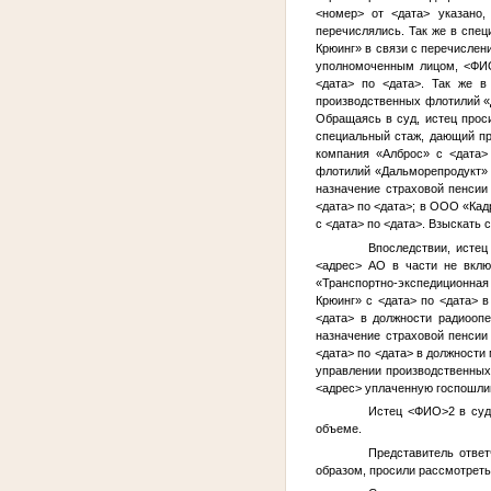
<номер>
от
<дата>
указано, 
перечислялись. Так же в спе
Крюинг» в связи с перечислен
уполномоченным лицом,
<ФИ
<дата>
по
<дата>
. Так же в
производственных флотилий «Д
Обращаясь в суд, истец про
специальный стаж, дающий п
компания «Алброс» с
<дата>
флотилий «Дальморепродукт»
назначение страховой пенсии
<дата>
по
<дата>
; в ООО «Кад
с
<дата>
по
<дата>
. Взыскать 
Впоследствии, истец
<адрес>
АО в части не вклю
«Транспортно-экспедиционна
Крюинг» с
<дата>
по
<дата>
в 
<дата>
в должности радиоопе
назначение страховой пенсии
<дата>
по
<дата>
в должности 
управлении производственны
<адрес>
уплаченную госпошлин
Истец
<ФИО>2
в суд
объеме.
Представитель отве
образом, просили рассмотреть