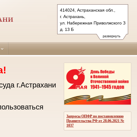
414024, Астраханская обл.,
г. Астрахань,
АНИ
ул. Набережная Приволжского Затона
д. 13 Б
Тел.: (8512) 49-21-23
развернуть
sovetsky.ast@sudrf.ru
а!
суда г.Астрахани
.
пользоваться
Запросы ОПФР по постановлению
Правительства РФ от 28.06.2021 №
1037