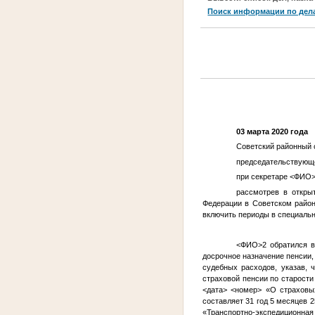
Поиск информации по дел
03 марта 2020 года
Советский районный с
председательствующе
при секретаре
<ФИО>
рассмотрев в откры
Федерации в Советском район
включить периоды в специальн
<ФИО>2
обратился в
досрочное назначение пенсии,
судебных расходов, указав,
страховой пенсии по старости 
<дата>
<номер>
«О страховых
составляет 31 год 5 месяцев 
«Транспортно-экспедиционна