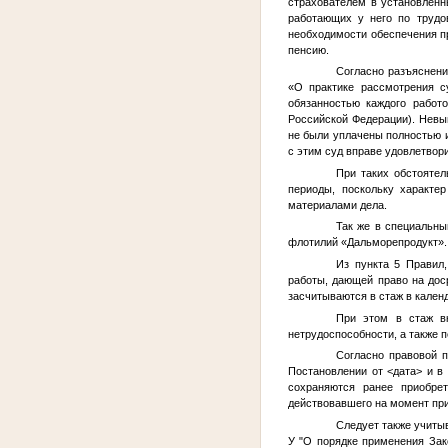
страхователем в установленн
работающих у него по трудо
необходимости обеспечения п
пенсию.
Согласно разъяснен
«О практике рассмотрения с
обязанностью каждого работо
Российской Федерации). Невып
не были уплачены полностью и
с этим суд вправе удовлетвор
При таких обстояте
периоды, поскольку характе
материалами дела.
Так же в специальны
флотилий «Дальморепродукт».
Из пункта 5 Правил
работы, дающей право на доср
засчитываются в стаж в кале
При этом в стаж в
нетрудоспособности, а также 
Согласно правовой 
Постановлении от
<дата>
и в 
сохраняются ранее приобре
действовавшего на момент при
Следует также учиты
У "О порядке применения Зак