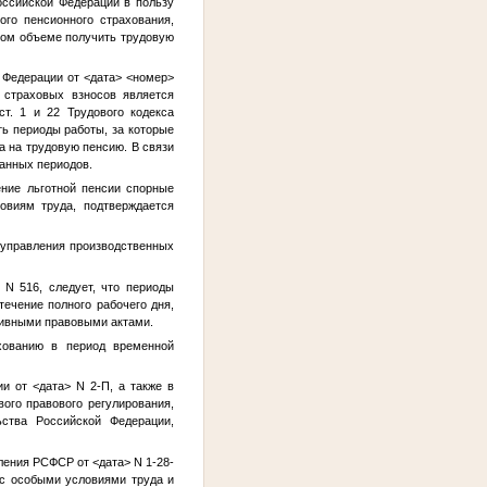
оссийской Федерации в пользу
го пенсионного страхования,
ном объеме получить трудовую
й Федерации от
<дата>
<номер>
 страховых взносов является
ст. 1 и 22 Трудового кодекса
ть периоды работы, за которые
а на трудовую пенсию. В связи
занных периодов.
ение льготной пенсии спорные
овиям труда, подтверждается
управления производственных
N 516, следует, что периоды
течение полного рабочего дня,
тивными правовыми актами.
хованию в период временной
ции от
<дата>
N 2-П, а также в
вого правового регулирования,
ства Российской Федерации,
селения РСФСР от
<дата>
N 1-28-
 с особыми условиями труда и