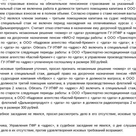
что страховые взносы на обязательное пенсионное страхование за указанный
циальный стаж не включена работа в должности третьего помощника капитана в ООО 
ием страховых взносов не в полном объеме. Согласно справке о стаже несения вахты
О>2
являлся членом экипажа – третьим помощником капитана на судне: нефтеруд
 специальный стаж не включен период нахождения на оплачиваемых курсах с
альморепродукт». Считает отказ ответчика в назначении ему досрочной трудовой п
сил признать незаконным решение
<номер>
от
<дата>
руководителя ГУ-УПФР в
<адре
раво на досрочное назначение пенсии
<ФИО>2
периоды работы: в ООО «Транспортн
по
<дата>
; в ООО «Кадровое агентство «Каспий-Крюинг» с
<дата>
по
<дата>
; в
 с
<дата>
по
<дата>
. Обязать ГУ-УПФР по
<адрес>
АО включить в специальный стаж
 по старости следующие периоды работы: в ООО «Транспортно-экспедиционная су
ровое агентство «Каспий-Крюинг» с
<дата>
по
<дата>
; в управлении производственны
с ГУ-УПФР по
<адрес>
уплаченную госпошлину в размере 300 рублей.
 исковые требования уточнил, просил признать незаконным решение
<номер>
от
<д
чения в специальный стаж, дающий право на досрочное назначение пенсии
<ФИ
я судоходная компания «Алброс» с
<дата>
по
<дата>
в должности матроса; в ООО «
должности третий помощник капитана; в управлении производственных флотилий 
ратора 2 класса. Обязать ГУ-УПФР по
<адрес>
АО включить в специальный стаж,
 по старости следующие периоды работы: в ООО «Транспортно-экспедиционная су
матроса; в ООО «Кадровое агентство «Каспий-Крюинг» с
<дата>
по
<дата>
в должност
х флотилий «Дальморепродукт» с
<дата>
по
<дата>
в должности радиооператора 2 к
у в размере 300 рублей.
ебное заседание не явился, просил рассмотреть дело в его отсутствие, исковые т
тчика, Управления ПФР в
<адрес>
, в судебное заседание не явился, о дне слуша
 дело в их отсутствие, против удовлетворения исковых требований возражают.