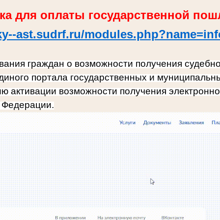
ка для оплаты государственной по
sky--ast.sudrf.ru/modules.php?name=in
ания граждан о возможности получения судебн
диного портала государственных и муниципальных
ию активации возможности получения электронн
й Федерации.