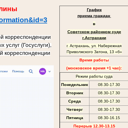
шлины
График
приема граждан
formation&id=3
в
Советском районном суде
ой корреспонденции
г.Астрахани
 услуг (Госуслуги),
г. Астрахань, ул. Набережная
Приволжского Затона, 13 «б»
ой корреспонденции
Время работы
(московское время +1 час):
Режим работы суда
Понедельник
08.30-17.30
Вторник
08.30-17.30
Среда
08.30-17.30
Четверг
08.30-17.30
Пятница
08.30-16.15
Перерыв 12.30-13.15