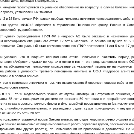
ериалы дела, приходит к следующему.
, каждому гарантируется социальное обеспечение по возрасту, в случае болезни, ин
х случаях, установленных законом.
.ст.2 и 18 Конституции РФ права и свободы человека являются непосредственно дейс
, что
<дата>
<ФИО>2
обратился в Управление Пенсионного фонда России в Сове
досрочной трудовой пенсии.
от
<дата>
руководителем ГУ-УПФР в
<адрес>
АО было отказано в назначении до
ем необходимого специального стажа 12 лет 6 месяцев, на основании пункта п.9 ч.1
пенсиях». Специальный стаж согласно решению УПФР составляет 11 лет 5 мес. 17 дн
и указано, что в подсчет специального стажа невозможно включить период 
омпания «Алброс» с
<дата>
по
<дата>
в связи с тем, что в представленном ответе 
сы на обязательное пенсионное страхование за указанный период не начислялись 
на работа в должности третьего помощника капитана в ООО «Кадровое агентств
осов не в полном объеме.
иться с выводами ответчика о том, что вышеуказанный спорные периоды работы не 
ующим основаниям.
 п.9 ч.1 ст.30 Федерального закона от
<дата>
<номер>
«О страховых пенсиях», с
аста 55 лет и женщинам по достижении возраста 50 лет, если они проработали соот
ве на судах морского, речного флота и флота рыбной промышленности (за исключен
а, служебно-вспомогательных и разъездных судов, судов пригородного и внутриг
 не менее 25 лет и 20 лет.
го толкования указанной нормы Закона плавсостав судов морского, речного флота 
ую пенсию независимо от вида выполняемых работ (перевозка грузов, пассажиров ил
промысле или другие работы), от наименования их профессий и должностей. Не 
их судов, а также организационно-правовая форма и форма собственности судовлад