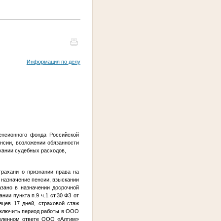
Информация по делу
енсионного фонда Российской
нсии, возложении обязанности
кании судебных расходов,
трахани о признании права на
 назначение пенсии, взыскании
зано в назначении досрочной
нии пункта п.9 ч.1 ст.30 ФЗ от
цев 17 дней, страховой стаж
 включить период работы в ООО
авленном ответе ООО «Алтим»