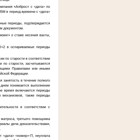
омпания «Алброс» с
<дата>
по
35М в период времени с
<дата>
рные периоды, подтверждается
ым документом.
юинг» о стаже несения вахты,
О>2
в оспариваемые периоды
ии по старости в соответствии
и по старости, засчитываются
тоящими Правилами или иными
ийской Федерации.
я занятость в течение полного
 днем понимается выполнение
ное время включаются периоды
и механизмов, также периоды
ительности в соответствии с
 матроса, третьего помощника
риалы дела доказательствами,
.
от
<дата>
<номер>
-П, неуплата