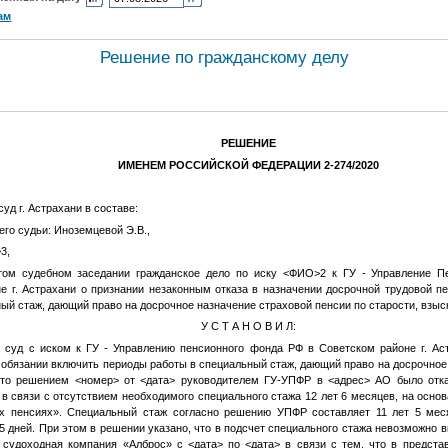
ам
Решение по гражданскому делу
РЕШЕНИЕ
ИМЕНЕМ РОССИЙСКОЙ ФЕДЕРАЦИИ 2-274/2020
уд г. Астрахани в составе:
го судьи: Иноземцевой Э.В.,
3
,
том судебном заседании гражданское дело по иску
<ФИО>2
к ГУ - Управление П
е г. Астрахани о признании незаконным отказа в назначении досрочной трудовой пе
ый стаж, дающий право на досрочное назначение страховой пенсии по старости, взыс
У С Т А Н О В И Л:
 суд с иском к ГУ - Управлению пенсионного фонда РФ в Советском районе г. Ас
 обязании включить периоды работы в специальный стаж, дающий право на досрочное
 что решением
<номер>
от
<дата>
руководителем ГУ-УПФР в
<адрес>
АО было отка
в связи с отсутствием необходимого специального стажа 12 лет 6 месяцев, на основа
 пенсиях». Специальный стаж согласно решению УПФР составляет 11 лет 5 меся
25 дней. При этом в решении указано, что в подсчет специального стажа невозможно
я судоходная компания «Алброс» с
<дата>
по
<дата>
в связи с тем, что в предст