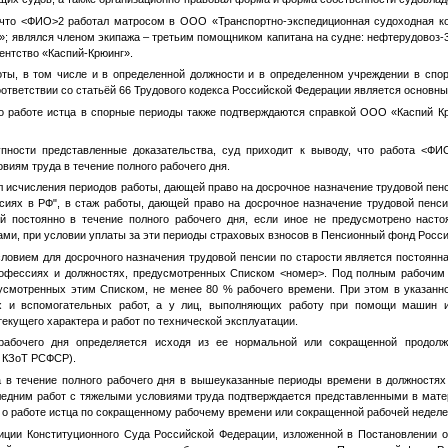
 что
<ФИО>2
работал матросом в ООО «Транспортно-экспедиционная судоходная к
»; являлся членом экипажа – третьим помощником капитана на судне: нефтерудовоз-
нтство «Каспий-Крюинг».
оты, в том числе и в определенной должности и в определенном учреждении в спо
соответствии со статьёй 66 Трудового кодекса Российской Федерации является основн
о работе истца в спорные периоды также подтверждаются справкой ООО «Каспий Кр
упности представленные доказательства, суд приходит к выводу, что работа
<ФИ
виям труда в течение полного рабочего дня.
л исчисления периодов работы, дающей право на досрочное назначение трудовой пенс
нсиях в РФ", в стаж работы, дающей право на досрочное назначение трудовой пенси
й постоянно в течение полного рабочего дня, если иное не предусмотрено нас
ми, при условии уплаты за эти периоды страховых взносов в Пенсионный фонд Росс
словием для досрочного назначения трудовой пенсии по старости является постоянна
профессиях и должностях, предусмотренных Списком
<номер>
. Под полным рабочим
дусмотренных этим Списком, не менее 80 % рабочего времени. При этом в указан
х и вспомогательных работ, а у лиц, выполняющих работу при помощи машин 
екущего характера и работ по технической эксплуатации.
рабочего дня определяется исходя из ее нормальной или сокращенной продолж
 КЗоТ РСФСР).
а в течение полного рабочего дня в вышеуказанные периоды времени в должностях
ледним работ с тяжелыми условиями труда подтверждается представленными в мате
 о работе истца по сокращенному рабочему времени или сокращенной рабочей неделе
иции Конституционного Суда Российской Федерации, изложенной в Постановлении 