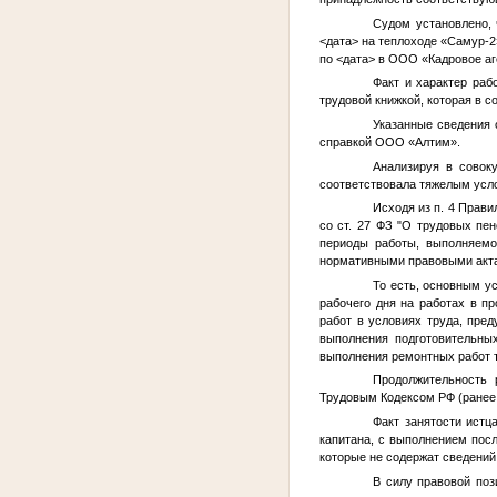
Судом установлено,
<дата>
на теплоходе «Самур-2
по
<дата>
в ООО «Кадровое аге
Факт и характер раб
трудовой книжкой, которая в 
Указанные сведения 
справкой ООО «Алтим».
Анализируя в совок
соответствовала тяжелым усло
Исходя из п. 4 Прави
со ст. 27 ФЗ "О трудовых пе
периоды работы, выполняемо
нормативными правовыми акта
То есть, основным у
рабочего дня на работах в 
работ в условиях труда, пре
выполнения подготовительны
выполнения ремонтных работ т
Продолжительность 
Трудовым Кодексом РФ (ранее
Факт занятости истц
капитана, с выполнением пос
которые не содержат сведений
В силу правовой поз