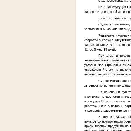
Суд, исследовав мат
Ст.39 Конституции РФ
для воспитания детей и в ины
В соответствии со ст
Судом установлено
заявлением о назначении ему 
Решением
<номер>
старости в связи с отсутстви
<дата>
<номер>
«О страховых 
31 год 5 мес.25 дней.
При этом в решени
экспедиционная судоходная к
указано, что страховые взно
специальный стаж не включе
перечислением страховых взн
Суд не может соглас
льготном исчислении по след
На основании пункта
мужчинам по достижении возр
месяцев и 10 лет в плавсоста
работающих в акватории порт
страховой стаж соответственно
Исходя из буквально
пользуется правом на досрочн
прием готовой продукции на 
принадлежность соответствующ